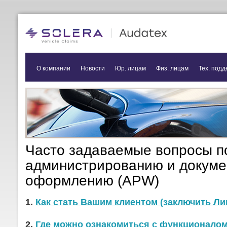
О компании
Новости
Юр. лицам
Физ. лицам
Тех. подд
Часто задаваемые вопросы п
администрированию и докум
оформлению (APW)
1.
Как стать Вашим клиентом (заключить Л
2.
Где можно ознакомиться с функционало