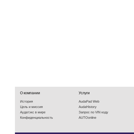
О компании
Услуги
История
AudaPad Web
Цель и миссия
AudaHistory
Аудатэкс в мире
Запрос по VIN коду
Конфиденциальность
AUTOonline