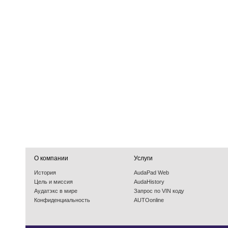
О компании
Услуги
История
AudaPad Web
Цель и миссия
AudaHistory
Аудатэкс в мире
Запрос по VIN коду
Конфиденциальность
AUTOonline